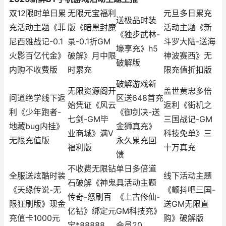
双12限时单日累
无限元宝福利
元旦多日累充
送极品时装
充活动主题《菲
版《暗黑封魔
活动主题《新
《独步武林-
尼西雅战记-0.1
录-0.1折GM
斗罗大陆-送海
壕享充》h5
火影百亿代金》
破解》月中限
神波赛西》无
破解版
内购不收费版
时累充
限充值折扣版
破解游戏新
无限资源阁开
盖世黄忠多倍
问道绝学线下返
区送648首充
始凭证《风云
返利《街机之
利《少年跑者-
《御剑决-送
七剑-GM毕
三国战记-GM
地藏bug内挂》
金狮真充》
业商城》满V
科技免单》三
无限充值版
永久累充回
福利版
十万真充
馈
不收费无限钻
单日多倍道
全服送炫酷时装
线下活动主题
石破解《神鬼
具活动主题
《天缘传说-无
《颤抖吧三国-
传奇-怒刷百
《上古修仙-
限狂刷版》现金
送GM无限直
亿钻》绑定元
GM科技充》
充值卡1000元
购》破解版
宝*88888
会员20