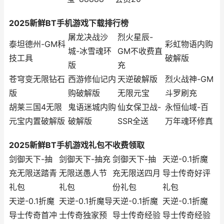
2025新鲜BT手机游戏下载排行榜
屠龙决战沙
烈火星辰-
泰坦德州-GM科
彩虹物语内购
城-冰雪魂环
GM不收费直
技工具
破解版
版
充
苍穹变无限钻石
西游修仙记内
天逆破解版
烈火战神-GM
版
购破解版
无限元宝
斗罗刷充
胡莱三国4无限
鬼语迷城内购
仙女保卫战-
永恒仙域-百
元宝内置破解版
破解版
SSR全送
万年魂环修真
2025新鲜BT手机游戏礼包不收费领取
剑御天下-抽
剑御天下-抽充
剑御天下-抽
天逆-0.1折魔
充无限送踏青
无限送愚人节
充无限送四月
导士传奇好评
礼包
礼包
份礼包
礼包
天逆-0.1折魔
天逆-0.1折魔导
天逆-0.1折魔
天逆-0.1折魔
导士传奇首冲
士传奇独家预
导士传奇经验
导士传奇经验