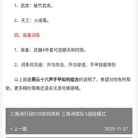
1、武库：破竹武库。
2、天工：火或毒。
四、装备词条
1、装备：武器4件套可选撼天和时雨。
2、词条优先级：外功攻击、外功穿透、手甲技能增伤
以上就是
燕云十六声手甲如何组合
的说明了，希望对你有所帮
助。更多精妙策略还请关注游光棱镜哦。
三角洲行动G18如何改枪 三角洲部队3战役模式
« 上一篇
2025-11-27