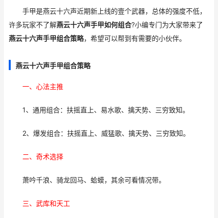
手甲是燕云十六声近期新上线的壹个武器，总体的强度不低，
许多玩家不了解
燕云十六声手甲如何组合
?小编专门为大家带来了
燕云十六声手甲组合策略
，希望可以帮到有需要的小伙伴。
燕云十六声手甲组合策略
一、心法主推
1、通用组合：扶摇直上、易水歌、擒天势、三穷致知。
2、爆发组合：扶摇直上、威猛歌、擒天势、三穷致知。
二、奇术选择
萧吟千浪、骑龙回马、蛤蟆，其余可看情况带。
三、武库和天工