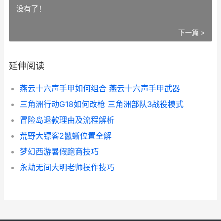
没有了！
下一篇 »
延伸阅读
燕云十六声手甲如何组合 燕云十六声手甲武器
三角洲行动G18如何改枪 三角洲部队3战役模式
冒险岛退款理由及流程解析
荒野大镖客2鬣蜥位置全解
梦幻西游暑假跑商技巧
永劫无间大明老师操作技巧